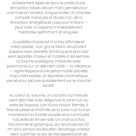
entièrement repensé dans le cadre d'une
rénovation totale clés en main, pensée pour
une mise en location longue durée. Un chantier
complet mené par le Studio CLC, de la
rénovation énergétique jusqu'aux finitions —
pour livrer un espace immédiatement
habitable, performant et singulier.
La palette choisie est à la fois affirmée et
intemporelle : noir, gris et blanc structurent
l'espace avec sobriété, tandis que le bois clair
vient apporter chaleur et matière à l'ensemble.
La touche aubergine, introduite avec
parcimonie sur un élément ciblé — la crédence
— signe l'espace d'une personnalité discrète
mais mémorable. Un équilibre chromatique
pensé pour séduire durablement sur le marché
locatif.
Au cœur du volume, un claustra sur mesure
vient délimiter avec élégance la zone nuit du
reste de l'espace. Loin d'une cloison fermée, il
filtre et préserve l'intimité de la zone nuit tout en
maintenant la fluidité visuelle et la luminosité
naturelle de l'ensemble. Un choix à la fois
fonctionnel et graphique, qui structure ces 30
m² sans jamais les étouffer. L'éclairage indirect
vient sublimer ce jeu de transparence et de