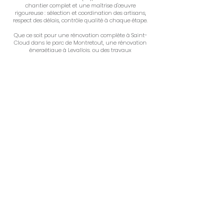
chantier complet et une maîtrise d'œuvre
rigoureuse : sélection et coordination des artisans,
respect des délais, contrôle qualité à chaque étape.
Que ce soit pour une rénovation complète à Saint-
Cloud dans le parc de Montretout, une rénovation
énergétique à Levallois, ou des travaux
d'aménagement intérieur dans l'ouest Parisien ( 92),
vous bénéficiez d'un interlocuteur unique, réactif et
disponible, qui veille à ce que chaque détail soit
conforme à vos attentes.
Vous n'avez qu'une seule chose à faire : profiter du
résultat.
Un projet ? Parlons-en.
Appelez-nous
Architecte d'intérieur Saint-Cloud