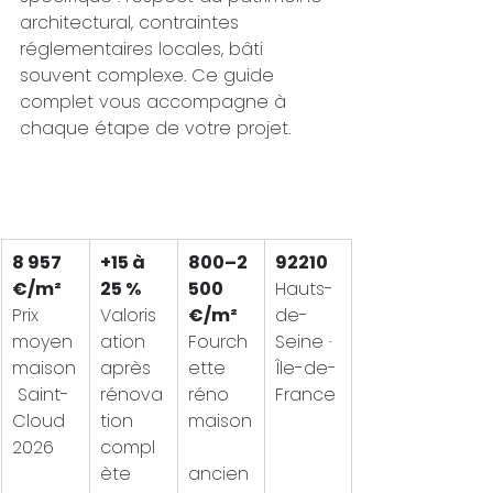
architectural, contraintes 
réglementaires locales, bâti 
souvent complexe. Ce guide 
complet vous accompagne à 
chaque étape de votre projet.
8 957 
+15 à 
800–2 
92210
€/m²
25 %
500 
Hauts-
Prix 
Valoris
€/m²
de-
moyen 
ation 
Fourch
Seine · 
maison
après 
ette 
Île-de-
 Saint-
rénova
réno 
France
Cloud 
tion 
maison
2026
compl
ète
ancien