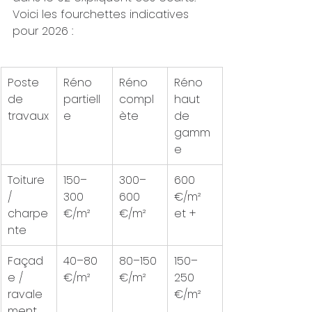
Voici les fourchettes indicatives 
pour 2026 :
Poste 
Réno 
Réno 
Réno 
de 
partiell
compl
haut 
travaux
e
ète
de 
gamm
e
Toiture 
150–
300–
600 
/ 
300 
600 
€/m² 
charpe
€/m²
€/m²
et +
nte
Façad
40–80 
80–150 
150–
e / 
€/m²
€/m²
250 
ravale
€/m²
ment