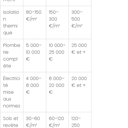
Isolatio
80–150 
150–
300–
n 
€/m²
300 
500 
thermi
€/m²
€/m²
que
Plombe
5 000–
10 000–
25 000 
rie 
10 000 
25 000 
€ et +
compl
€
€
ète
Électrici
4 000–
8 000–
20 000 
té 
8 000 
20 000 
€ et +
mise 
€
€
aux 
normes
Sols et 
30–60 
60–120 
120–
revête
€/m²
€/m²
250 