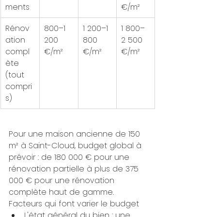
ments
€/m²
Rénov
800–1 
1 200–1 
1 800–
ation 
200 
800 
2 500 
compl
€/m²
€/m²
€/m²
ète 
(tout 
compri
s)
Pour une maison ancienne de 150 
m² à Saint-Cloud, budget global à 
prévoir : de 180 000 € pour une 
rénovation partielle à plus de 375 
000 € pour une rénovation 
complète haut de gamme.
Facteurs qui font varier le budget
L'état général du bien : une 