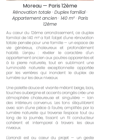
Moreau — Paris 12ème
Rénovation totale · Duplex familial ·
Appartement ancien · 140 m² · Paris
12ème
Au cœur du 12ème arrondissement, ce duplex
familial de 140 m² a fait l'objet d'une rénovation
totale pensée pour une famille — un espace de
vie généreux, chaleureux et profondément
habité. L'enjeu : révéler le caractère d'un
appartement ancien aux poutres apparentes et
à la pierre naturelle, tout en sublimant une
luminosité naturelle exceptionnelle apportée
par les verrières qui inondent le duplex de
lumière sur les deux niveaux.
Une palette douce et vivante mêlant beige, bois,
touches aubergine et accents orangés crée une
atmosphère chaleureuse et singulière — loin
des intérieurs convenus. Les tons s'équilibrent
avec soin d'une pièce à l'autre, amplifiés par la
lumière naturelle qui traverse l'espace tout au
long de la journée, tissant un fil conducteur
cohérent et intemporel à travers les deux
niveaux.
L'arrondi est au cœur du projet — un geste